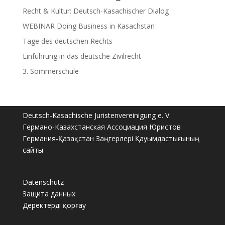
Recht & Kultur: Deutsch-Kasachischer Dialog
WEBINAR Doing Business in Kasachstan
Tage des deutschen Rechts
Einführung in das deutsche Zivilrecht
3. Sommerschule
Deutsch-Kasachische Juristenvereinigung e. V.
Германо-Казахстанская Ассоциация Юристов
Германия-Қазақстан Заңгерлері Қауымдастығының
сайты
Datenschutz
Защита данных
Деректерді қорғау