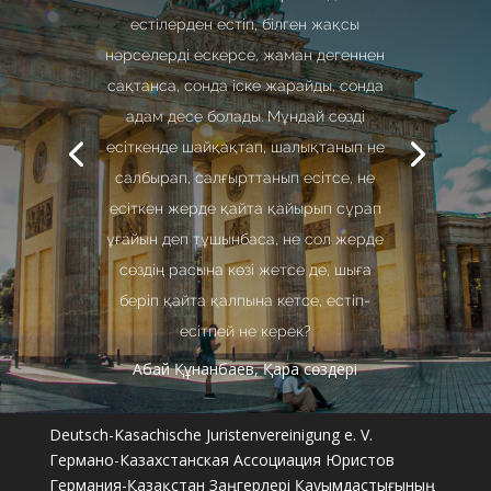
естілерден естіп, білген жақсы
нәрселерді ескерсе, жаман дегеннен
сақтанса, сонда іске жарайды, сонда
адам десе болады. Мұндай сөзді
есіткенде шайқақтап, шалықтанып не
салбырап, салғырттанып есітсе, не
есіткен жерде қайта қайырып сұрап
ұғайын деп тұшынбаса, не сол жерде
сөздің расына көзі жетсе де, шыға
беріп қайта қалпына кетсе, естіп-
есітпей не керек?
Абай Құнанбаев, Қара сөздері
Deutsch-Kasachische Juristenvereinigung e. V.
Германо-Казахстанская Ассоциация Юристов
Германия-Қазақстан Заңгерлері Қауымдастығының