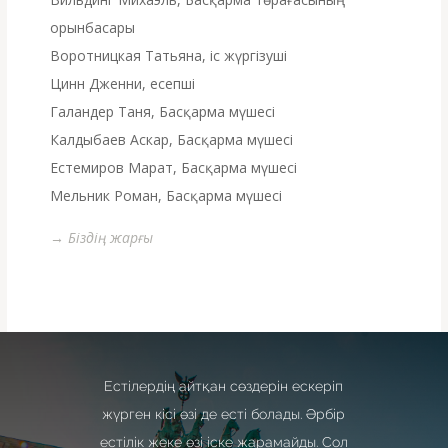
орынбасары
Воротницкая Татьяна, іс жүргізуші
Цинн Дженни, есепші
Галандер Таня, Басқарма мүшесі
Калдыбаев Аскар, Басқарма мүшесі
Естемиров Марат, Басқарма мүшесі
Мельник Роман, Басқарма мүшесі
→ Біздің жарғы
Естілердің айтқан сөздерін ескеріп
жүрген кісі өзі де есті болады. Әрбір
естілік жеке өзі іске жарамайды. Сол