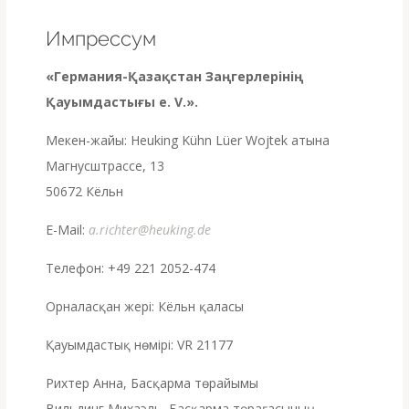
Импрессум
«Германия-Қазақстан Заңгерлерінің
Қауымдастығы e. V.».
Мекен-жайы: Heuking Kühn Lüer Wojtek атына
Магнусштрассе, 13
50672 Кёльн
E-Mail:
a.richter@heuking.de
Телефон: +49 221 2052-474
Орналасқан жері: Кёльн қаласы
Қауымдастық нөмірі: VR 21177
Рихтер Анна, Басқарма төрайымы
Вильдинг Михаэль, Басқарма төрағасының