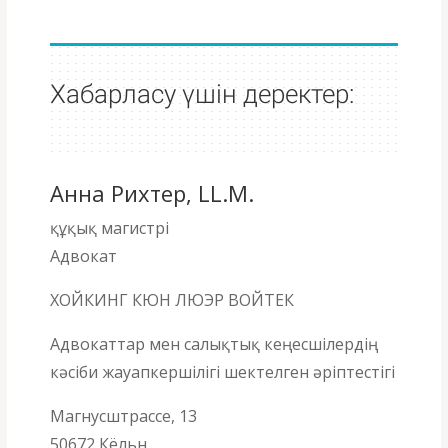
Хабарласу үшін деректер:
Анна Рихтер, LL.M.
құқық магистрі
Адвокат
ХОЙКИНГ КЮН ЛЮЭР ВОЙТЕК
Адвокаттар мен салықтық кеңесшілердің
кәсіби жауапкершілігі шектелген әріптестігі
Магнусштрассе, 13
50672 Кёльн